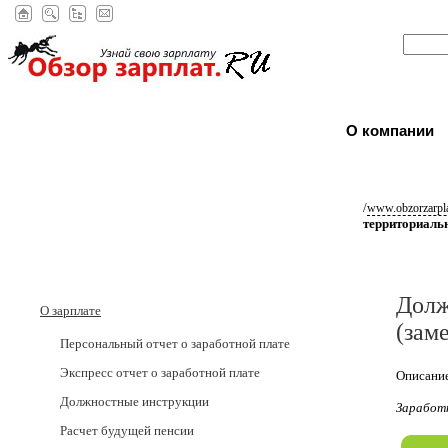
О компании
/
www.obzorzarpla
территориальн
Долж
О зарплате
(зам
Персональный отчет о заработной плате
Экспресс отчет о заработной плате
Описание
Должностные инструкции
Заработ
Расчет будущей пенсии