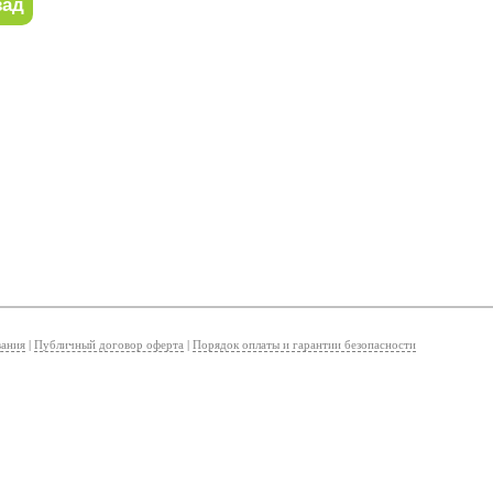
вания
|
Публичный договор оферта
|
Порядок оплаты и гарантии безопасности