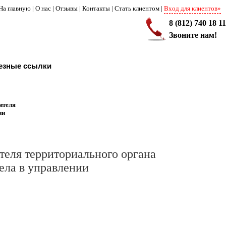
На главную
|
О нас
|
Отзывы
|
Контакты
|
Стать клиентом
|
Вход для клиентов»
8 (812) 740 18 11
Звоните нам!
езные ссылки
ителя
ии
теля территориального органа
дела в управлении