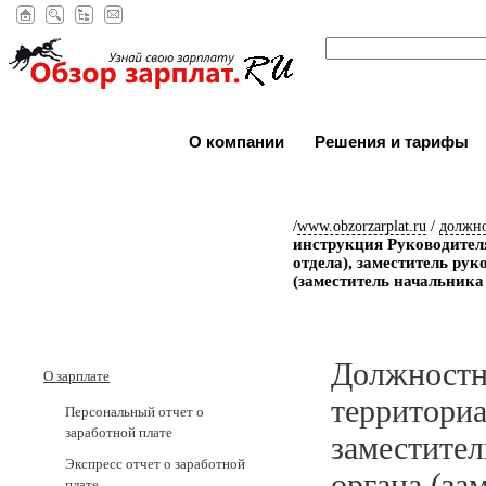
О компании
Решения и тарифы
/
/
www.obzorzarplat.ru
должн
инструкция Руководител
отдела), заместитель ру
(заместитель начальника
Должностн
О зарплате
территориа
Персональный отчет о
заработной плате
заместител
Экспресс отчет о заработной
органа (за
плате