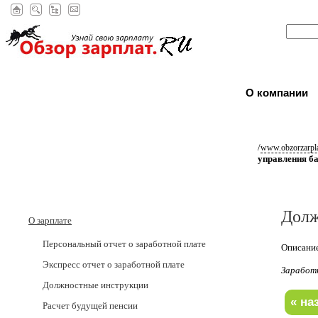
О компании
/
www.obzorzarpla
управления б
Долж
О зарплате
Персональный отчет о заработной плате
Описание
Экспресс отчет о заработной плате
Заработ
Должностные инструкции
Расчет будущей пенсии