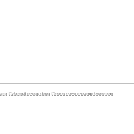
вания
|
Публичный договор оферта
|
Порядок оплаты и гарантии безопасности