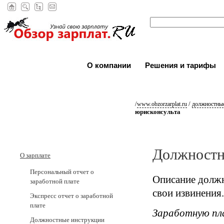
О компании
Решения и тарифы
/
/
www.obzorzarplat.ru
должностные
юрисконсульта
Должностн
О зарплате
Персональный отчет о
Описание должн
заработной плате
свои извинения.
Экспресс отчет о заработной
плате
Заработную пл
Должностные инструкции