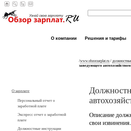
О компании
Решения и тарифы
/
/
www.obzorzarplat.ru
должностные
заведующего автохозяйством
Должностн
О зарплате
автохозяйс
Персональный отчет о
заработной плате
Описание должн
Экспресс отчет о заработной
плате
свои извинения.
Должностные инструкции