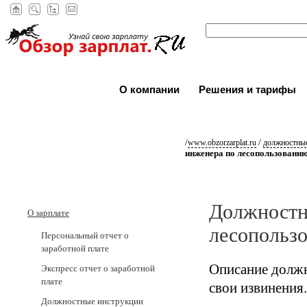
О компании
Решения и тарифы
/
/
www.obzorzarplat.ru
должностные
инженера по лесопользовани
Должностн
О зарплате
лесопольз
Персональный отчет о
заработной плате
Описание должн
Экспресс отчет о заработной
плате
свои извинения.
Должностные инструкции