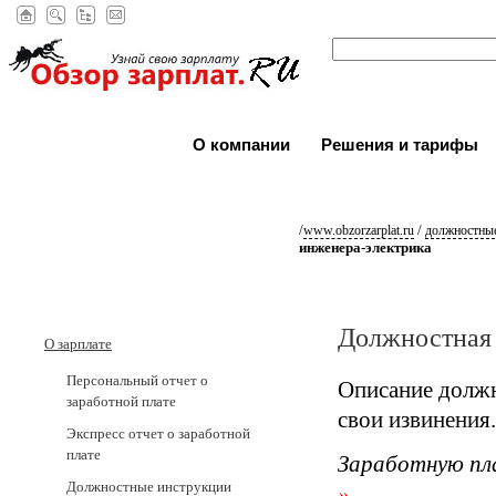
О компании
Решения и тарифы
/
/
www.obzorzarplat.ru
должностные
инженера-электрика
Должностная 
О зарплате
Персональный отчет о
Описание должн
заработной плате
свои извинения.
Экспресс отчет о заработной
плате
Заработную пл
Должностные инструкции
»