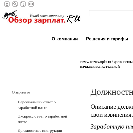
О компании
Решения и тарифы
/
/
www.obzorzarplat.ru
должностные
начальника котельной
Должностн
О зарплате
Персональный отчет о
Описание должн
заработной плате
свои извинения.
Экспресс отчет о заработной
плате
Заработную пл
Должностные инструкции