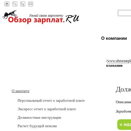
О компании
/
www.obzorzarpla
плавания
Долж
О зарплате
Персональный отчет о заработной плате
Описание
Экспресс отчет о заработной плате
Заработ
Должностные инструкции
Расчет будущей пенсии