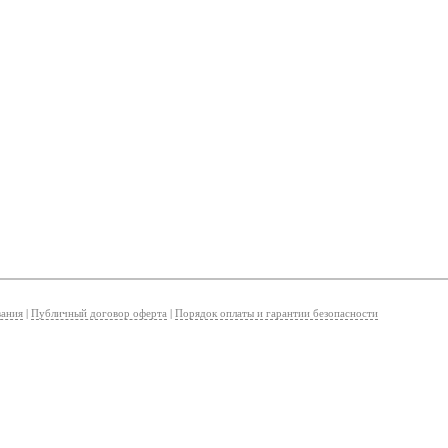
вания
|
Публичный договор оферта
|
Порядок оплаты и гарантии безопасности