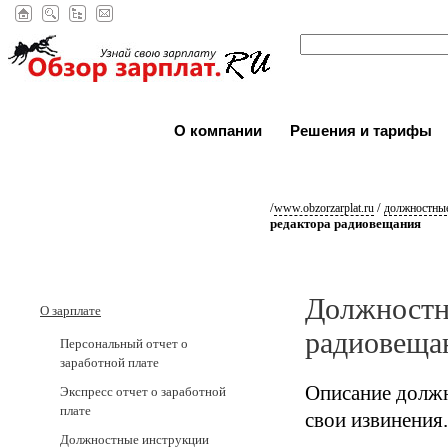
О компании
Решения и тарифы
/
/
www.obzorzarplat.ru
должностные
редактора радиовещания
Должностн
О зарплате
радиовеща
Персональный отчет о
заработной плате
Описание должн
Экспресс отчет о заработной
плате
свои извинения.
Должностные инструкции