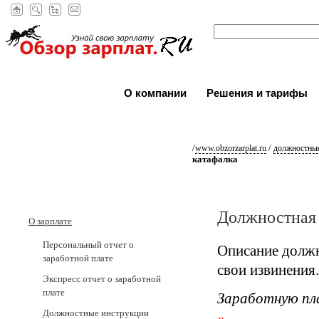
О компании
Решения и тарифы
/
/
www.obzorzarplat.ru
должностные
катафалка
Должностная 
О зарплате
Персональный отчет о
Описание должн
заработной плате
свои извинения.
Экспресс отчет о заработной
плате
Заработную пл
Должностные инструкции
»