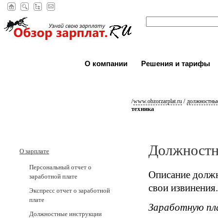
О компании
Решения и тарифы
/
/
www.obzorzarplat.ru
должностные
техника
Должностн
О зарплате
Персональный отчет о
Описание должн
заработной плате
свои извинения.
Экспресс отчет о заработной
плате
Заработную пл
Должностные инструкции