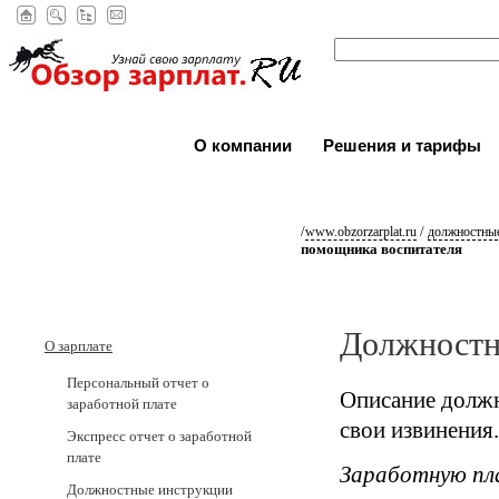
О компании
Решения и тарифы
/
/
www.obzorzarplat.ru
должностные
помощника воспитателя
Должностн
О зарплате
Персональный отчет о
Описание должн
заработной плате
свои извинения.
Экспресс отчет о заработной
плате
Заработную пл
Должностные инструкции