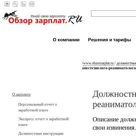
О компании
Решения и тарифы
/
/
www.obzorzarplat.ru
должностные
анестезиолога-реаниматолога
Должностна
О зарплате
реанимато
Персональный отчет о
заработной плате
Описание должн
Экспресс отчет о заработной
плате
свои извинения.
Должностные инструкции