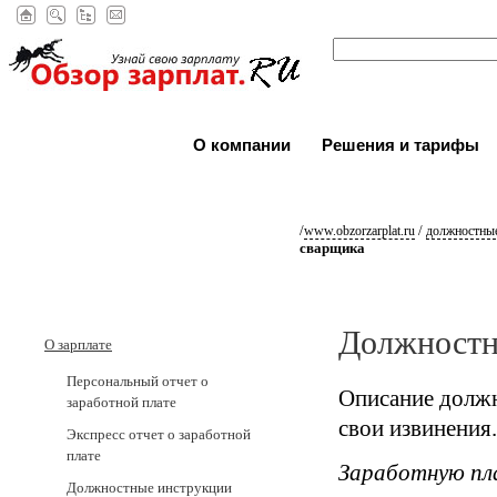
О компании
Решения и тарифы
/
/
www.obzorzarplat.ru
должностные
сварщика
Должностн
О зарплате
Персональный отчет о
Описание должн
заработной плате
свои извинения.
Экспресс отчет о заработной
плате
Заработную пл
Должностные инструкции