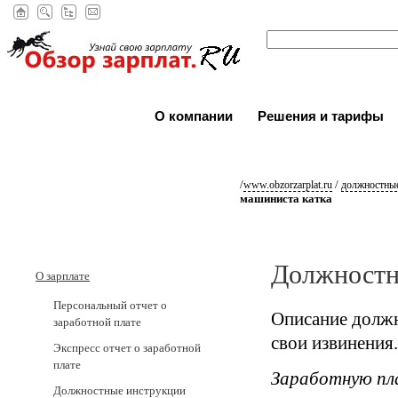
О компании
Решения и тарифы
/
/
www.obzorzarplat.ru
должностные
машиниста катка
Должностн
О зарплате
Персональный отчет о
Описание должн
заработной плате
свои извинения.
Экспресс отчет о заработной
плате
Заработную пл
Должностные инструкции