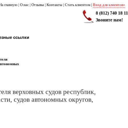
На главную
|
О нас
|
Отзывы
|
Контакты
|
Стать клиентом
|
Вход для клиентов»
8 (812) 740 18 11
Звоните нам!
езные ссылки
теля
 автономных
еля верховных судов республик,
асти, судов автономных округов,