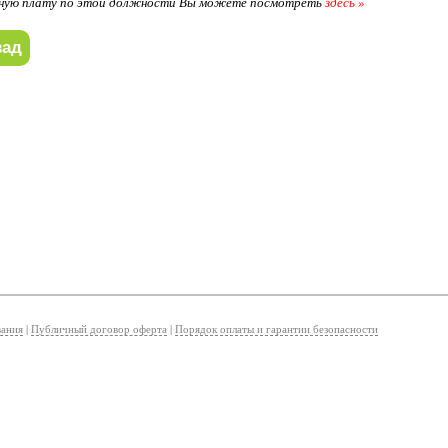
ную плату по этой должности Вы можете посмотреть
здесь »
вания
|
Публичный договор оферта
|
Порядок оплаты и гарантии безопасности