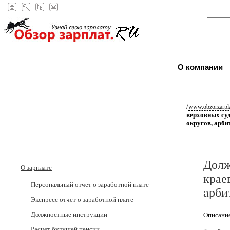
О компании
/
www.obzorzarpla
верховных суд
округов, арб
Долж
О зарплате
крае
Персональный отчет о заработной плате
арби
Экспресс отчет о заработной плате
Должностные инструкции
Описание
Расчет будущей пенсии