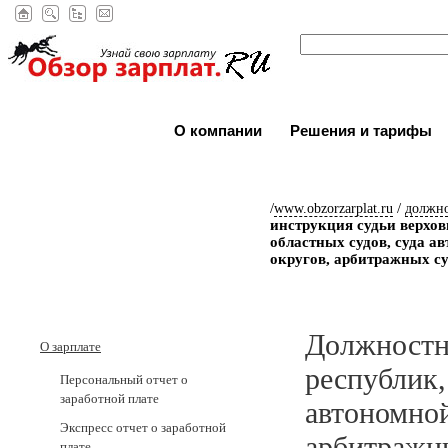
О компании
Решения и тарифы
/
/
www.obzorzarplat.ru
должн
инструкция судьи верхов
областных судов, суда а
округов, арбитражных с
Должностн
О зарплате
республик,
Персональный отчет о
заработной плате
автономной
Экспресс отчет о заработной
арбитражн
плате