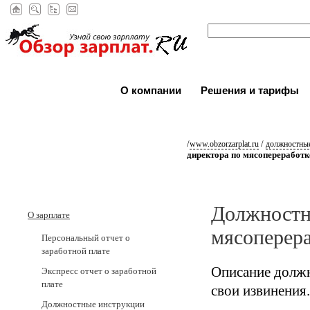
О компании
Решения и тарифы
/
/
www.obzorzarplat.ru
должностные
директора по мясопереработк
Должностн
О зарплате
мясоперер
Персональный отчет о
заработной плате
Описание должн
Экспресс отчет о заработной
плате
свои извинения.
Должностные инструкции