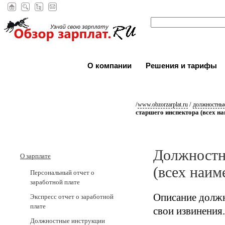
О компании
Решения и тарифы
/
/
www.obzorzarplat.ru
должностные
старшего инспектора (всех н
Должностн
О зарплате
(всех наим
Персональный отчет о
заработной плате
Описание должн
Экспресс отчет о заработной
плате
свои извинения.
Должностные инструкции