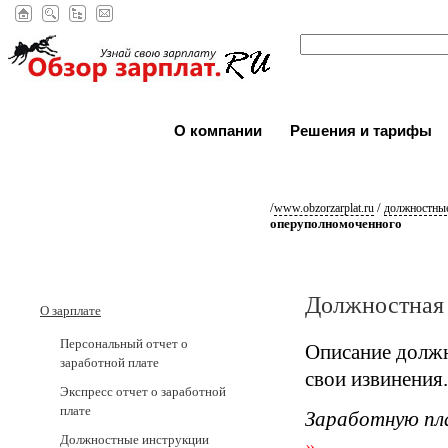
О компании
Решения и тарифы
/
/
www.obzorzarplat.ru
должностные
оперуполномоченного
Должностная
О зарплате
Персональный отчет о
Описание должн
заработной плате
свои извинения.
Экспресс отчет о заработной
плате
Заработную пл
Должностные инструкции
»