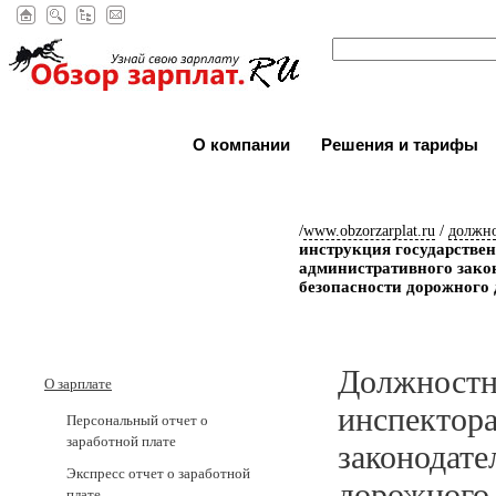
О компании
Решения и тарифы
/
/
www.obzorzarplat.ru
должн
инструкция государстве
административного закон
безопасности дорожного
Должностн
О зарплате
инспектор
Персональный отчет о
заработной плате
законодате
Экспресс отчет о заработной
дорожного
плате