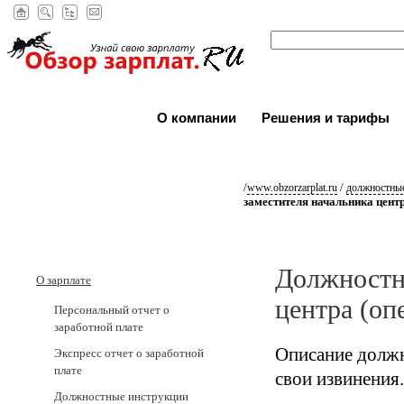
О компании
Решения и тарифы
/
/
www.obzorzarplat.ru
должностные
заместителя начальника цент
Должностн
О зарплате
центра (оп
Персональный отчет о
заработной плате
Описание должн
Экспресс отчет о заработной
плате
свои извинения.
Должностные инструкции