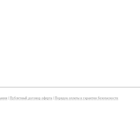
вания
|
Публичный договор оферта
|
Порядок оплаты и гарантии безопасности