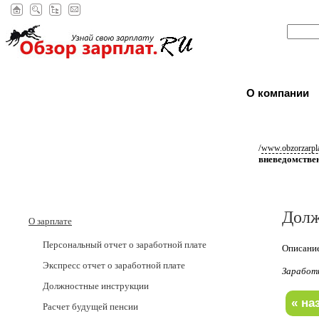
О компании
/
www.obzorzarpla
вневедомстве
Долж
О зарплате
Персональный отчет о заработной плате
Описание
Экспресс отчет о заработной плате
Заработ
Должностные инструкции
Расчет будущей пенсии