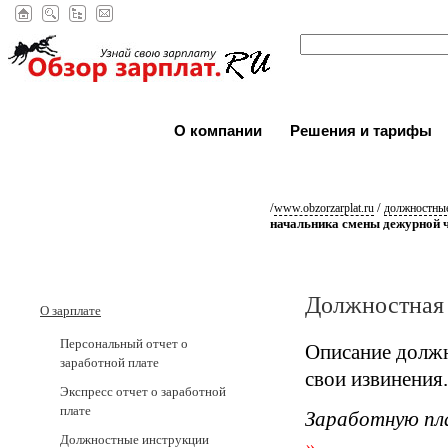
О компании
Решения и тарифы
/
/
www.obzorzarplat.ru
должностные
начальника смены дежурной 
Должностная 
О зарплате
Персональный отчет о
Описание должн
заработной плате
свои извинения.
Экспресс отчет о заработной
плате
Заработную пл
Должностные инструкции
»