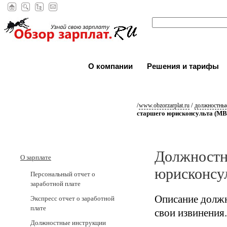
О компании
Решения и тарифы
/
/
www.obzorzarplat.ru
должностные
старшего юрисконсульта (МВ
Должностн
О зарплате
юрисконсу
Персональный отчет о
заработной плате
Описание должн
Экспресс отчет о заработной
плате
свои извинения.
Должностные инструкции