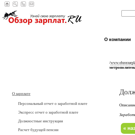
О компании
/
www.obzorzarpla
метрополитен
Долж
О зарплате
Персональный отчет о заработной плате
Описание
Экспресс отчет о заработной плате
Заработ
Должностные инструкции
Расчет будущей пенсии