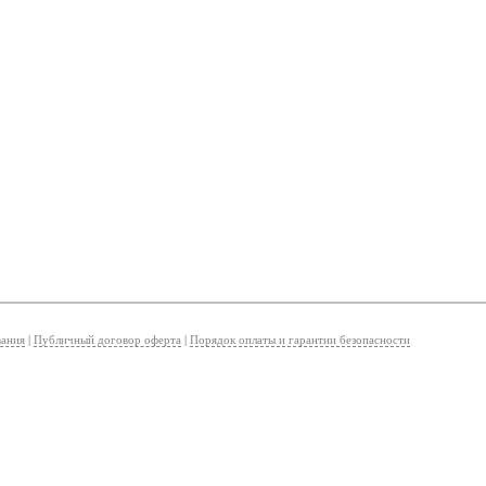
вания
|
Публичный договор оферта
|
Порядок оплаты и гарантии безопасности