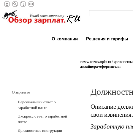
О компании
Решения и тарифы
/
/
www.obzorzarplat.ru
должностные
дизайнера-оформителя
Должностн
О зарплате
Персональный отчет о
Описание должн
заработной плате
свои извинения.
Экспресс отчет о заработной
плате
Заработную пл
Должностные инструкции