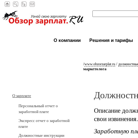
О компании
Решения и тарифы
/
/
www.obzorzarplat.ru
должностные
маркетолога
Должностна
О зарплате
Персональный отчет о
Описание должн
заработной плате
свои извинения.
Экспресс отчет о заработной
плате
Заработную пл
Должностные инструкции