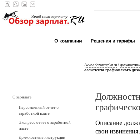
О компании
Решения и тарифы
/
/
www.obzorzarplat.ru
должностные
ассистента графического диз
Должностн
О зарплате
графическо
Персональный отчет о
заработной плате
Описание должн
Экспресс отчет о заработной
плате
свои извинения.
Должностные инструкции