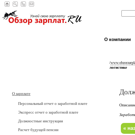
О компании
/
www.obzorzarpla
логистике
Долж
О зарплате
Персональный отчет о заработной плате
Описание
Экспресс отчет о заработной плате
Заработ
Должностные инструкции
Расчет будущей пенсии