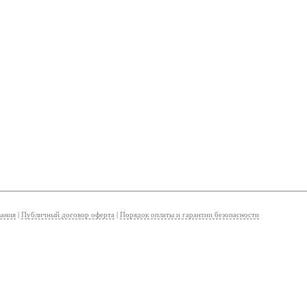
вания
|
Публичный договор оферта
|
Порядок оплаты и гарантии безопасности