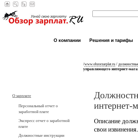
О компании
Решения и тарифы
/
/
www.obzorzarplat.ru
должностные
управляющего интернет-мага
Должностн
О зарплате
интернет-
Персональный отчет о
заработной плате
Описание должн
Экспресс отчет о заработной
плате
свои извинения.
Должностные инструкции