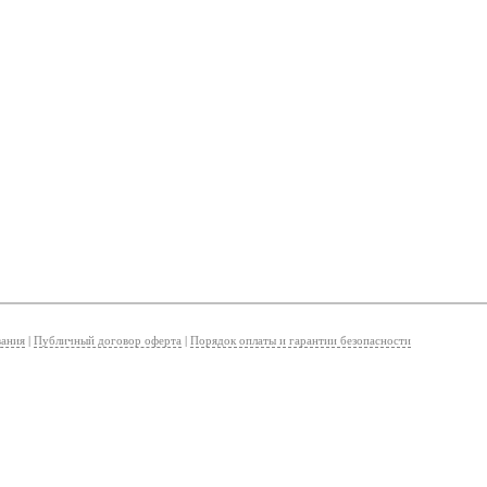
вания
|
Публичный договор оферта
|
Порядок оплаты и гарантии безопасности