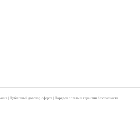
вания
|
Публичный договор оферта
|
Порядок оплаты и гарантии безопасности