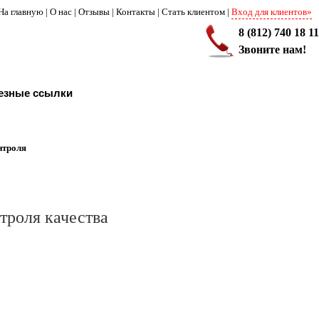
На главную
|
О нас
|
Отзывы
|
Контакты
|
Стать клиентом
|
Вход для клиентов»
8 (812) 740 18 11
Звоните нам!
езные ссылки
нтроля
троля качества