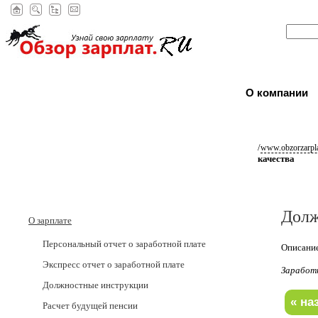
О компании
/
www.obzorzarpla
качества
Долж
О зарплате
Персональный отчет о заработной плате
Описание
Экспресс отчет о заработной плате
Заработ
Должностные инструкции
Расчет будущей пенсии