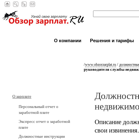
О компании
Решения и тарифы
/
/
www.obzorzarplat.ru
должностные
руководителя службы недвиж
Должностн
О зарплате
недвижимо
Персональный отчет о
заработной плате
Описание должн
Экспресс отчет о заработной
плате
свои извинения.
Должностные инструкции