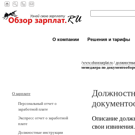
О компании
Решения и тарифы
/
/
www.obzorzarplat.ru
должностные
менеджера по документообор
Должностн
О зарплате
документо
Персональный отчет о
заработной плате
Описание должн
Экспресс отчет о заработной
плате
свои извинения.
Должностные инструкции