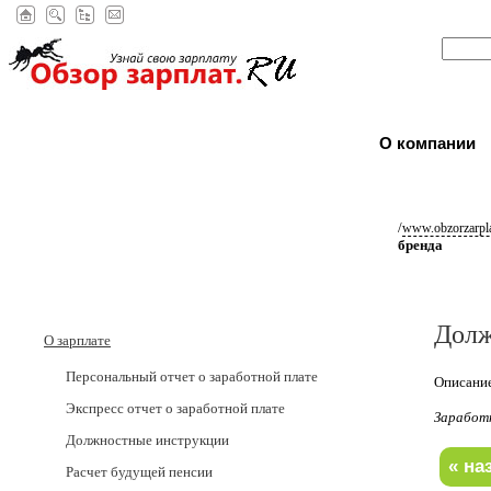
О компании
/
www.obzorzarpla
бренда
Долж
О зарплате
Персональный отчет о заработной плате
Описание
Экспресс отчет о заработной плате
Заработ
Должностные инструкции
Расчет будущей пенсии