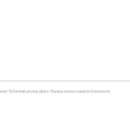
вания
|
Публичный договор оферта
|
Порядок оплаты и гарантии безопасности