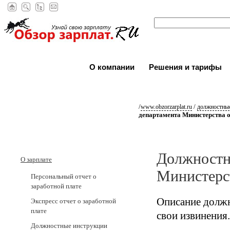
О компании
Решения и тарифы
/
/
www.obzorzarplat.ru
должностные
департамента Министерства 
Должностн
О зарплате
Министерс
Персональный отчет о
заработной плате
Описание должн
Экспресс отчет о заработной
плате
свои извинения.
Должностные инструкции