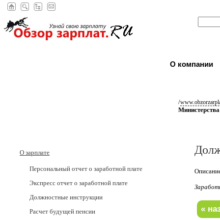
О компании
/
www.obzorzarpla
Министерства
Долж
О зарплате
Персональный отчет о заработной плате
Описание
Экспресс отчет о заработной плате
Заработ
Должностные инструкции
Расчет будущей пенсии