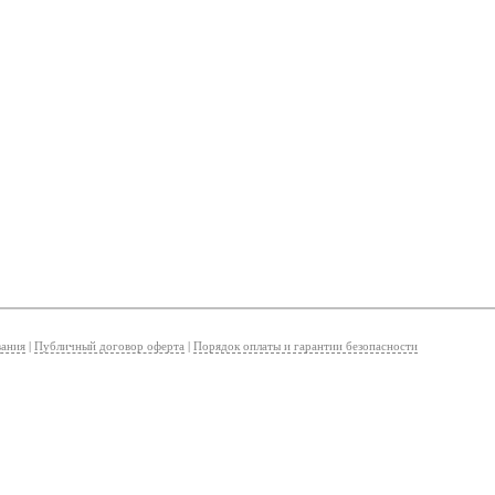
вания
|
Публичный договор оферта
|
Порядок оплаты и гарантии безопасности