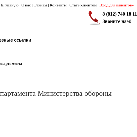
На главную
|
О нас
|
Отзывы
|
Контакты
|
Стать клиентом
|
Вход для клиентов»
8 (812) 740 18 11
Звоните нам!
езные ссылки
епартамента
епартамента Министерства обороны