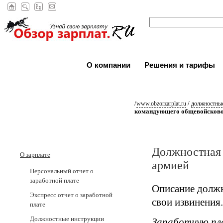
О компании
Решения и тарифы
/
/
www.obzorzarplat.ru
должностные
командующего общевойсково
Должностная
О зарплате
армией
Персональный отчет о
заработной плате
Описание должн
Экспресс отчет о заработной
свои извинения.
плате
Должностные инструкции
Заработную пл