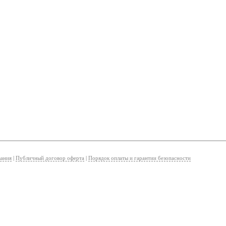
вания
|
Публичный договор оферта
|
Порядок оплаты и гарантии безопасности