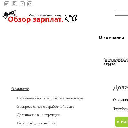
О компании
/
www.obzorzarpla
округа
Долж
О зарплате
Персональный отчет о заработной плате
Описание
Экспресс отчет о заработной плате
Заработ
Должностные инструкции
Расчет будущей пенсии