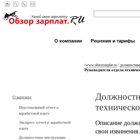
О компании
Решения и тарифы
/
/
www.obzorzarplat.ru
должностные
Руководителя отдела техниче
Должностн
О зарплате
техническ
Персональный отчет о
заработной плате
Описание должн
Экспресс отчет о заработной
плате
свои извинения.
Должностные инструкции