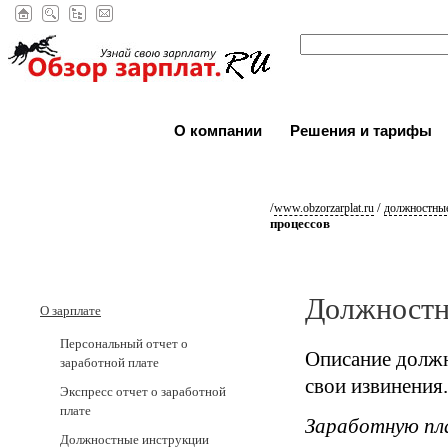
О компании
Решения и тарифы
/
/
www.obzorzarplat.ru
должностные
процессов
Должностн
О зарплате
Персональный отчет о
Описание должн
заработной плате
свои извинения.
Экспресс отчет о заработной
плате
Заработную пл
Должностные инструкции