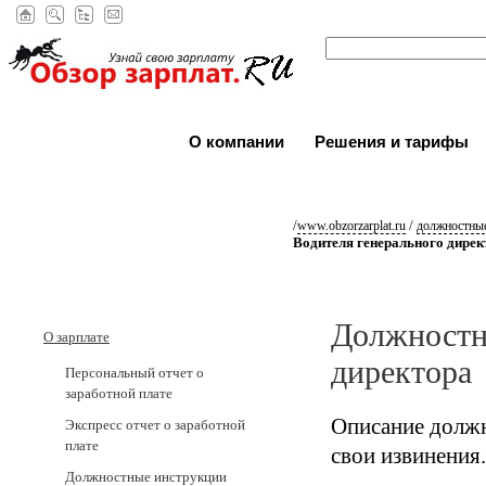
О компании
Решения и тарифы
/
/
www.obzorzarplat.ru
должностные
Водителя генерального дирек
Должностн
О зарплате
директора
Персональный отчет о
заработной плате
Описание должн
Экспресс отчет о заработной
плате
свои извинения.
Должностные инструкции