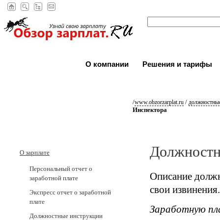
О компании
Решения и тарифы
/
/
www.obzorzarplat.ru
должностные
Инспектора
Должностн
О зарплате
Персональный отчет о
Описание должн
заработной плате
свои извинения.
Экспресс отчет о заработной
плате
Заработную пл
Должностные инструкции