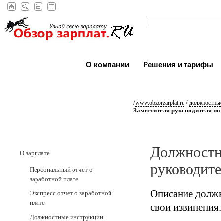
О компании
Решения и тарифы
/
/
www.obzorzarplat.ru
должностные
Заместителя руководителя по
Должностн
О зарплате
руководите
Персональный отчет о
заработной плате
Описание должн
Экспресс отчет о заработной
плате
свои извинения.
Должностные инструкции