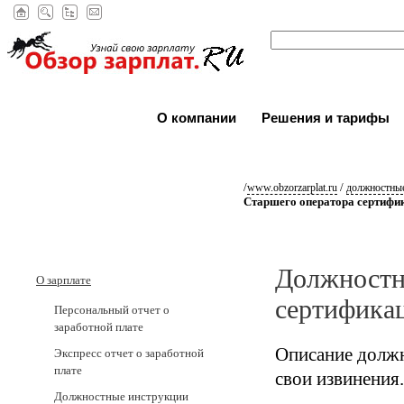
О компании
Решения и тарифы
/
/
www.obzorzarplat.ru
должностные
Старшего оператора сертифи
Должностн
О зарплате
сертифика
Персональный отчет о
заработной плате
Описание должн
Экспресс отчет о заработной
плате
свои извинения.
Должностные инструкции