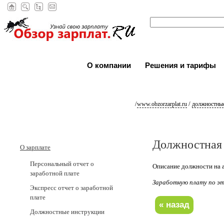
О компании
Решения и тарифы
/
/
www.obzorzarplat.ru
должностные
Должностная
О зарплате
Персональный отчет о
Описание должности на а
заработной плате
Заработную плату по 
Экспресс отчет о заработной
плате
Должностные инструкции