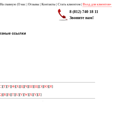
На главную
|
О нас
|
Отзывы
|
Контакты
|
Стать клиентом
|
Вход для клиентов»
8 (812) 740 18 11
Звоните нам!
езные ссылки
С
][
Т
][
У
][
Ф
][
Х
][
Ц
][
Ч
][
Ш
][
Щ
][
Э
][
Ю
][
Я
]
Q
][
R
][
S
][
T
][
U
][
V
][
W
][
X
][
Y
][
Z
]