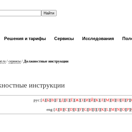
Решения и тарифы
Сервисы
Исследования
Пол
/
/
Должностные инструкции
t.ru
сервисы
ностные инструкции
рус:[
А
][
Б
][
В
][
Г
][
Д
][
Е
][
Ё
][
Ж
][
З
][
И
][
Й
][
К
][
Л
][
М
][
Н
][
О
][
П
][
Р
][
eng:[
A
][
B
][
C
][
D
][
E
][
F
][
G
][
H
][
I
][
J
][
K
][
L
][
M
][
N
][
O
][
P
][