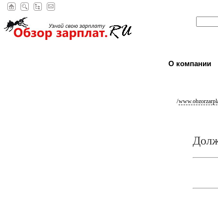
О компании
/
www.obzorzarpla
Долж