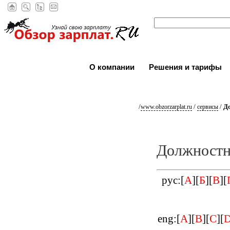
О компании
Решения и тарифы
/
/
/
Д
www.obzorzarplat.ru
сервисы
Должностн
рус:[
А
][
Б
][
В
][
eng:[
A
][
B
][
C
][